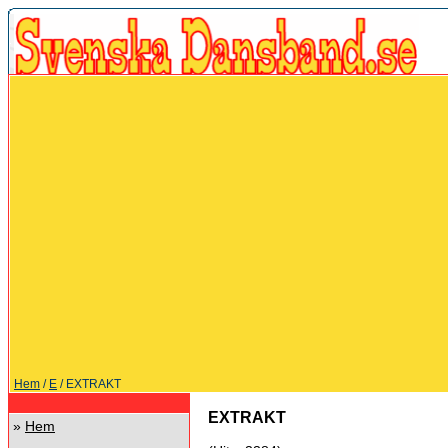
Hem
/
E
/ EXTRAKT
EXTRAKT
»
Hem