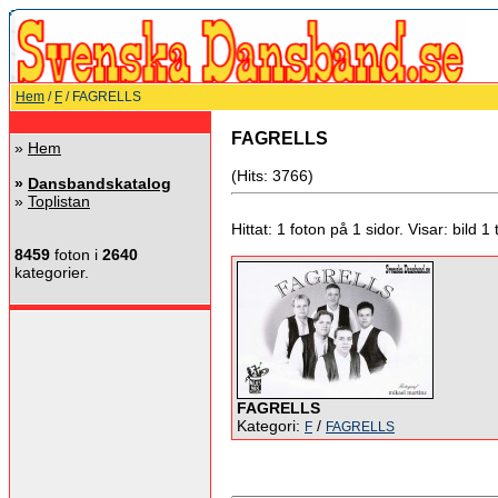
Hem
/
F
/ FAGRELLS
FAGRELLS
»
Hem
(Hits: 3766)
»
Dansbandskatalog
»
Toplistan
Hittat: 1 foton på 1 sidor. Visar: bild 1 ti
8459
foton i
2640
kategorier.
FAGRELLS
Kategori:
/
F
FAGRELLS