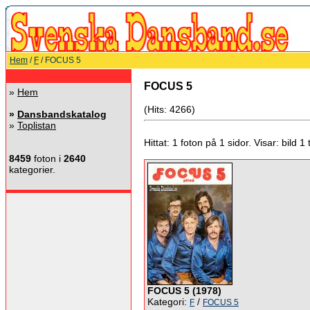
Hem
/
F
/ FOCUS 5
FOCUS 5
»
Hem
(Hits: 4266)
»
Dansbandskatalog
»
Toplistan
Hittat: 1 foton på 1 sidor. Visar: bild 1 ti
8459
foton i
2640
kategorier.
FOCUS 5 (1978)
Kategori:
/
F
FOCUS 5