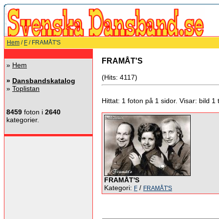
Hem
/
F
/ FRAMÅT'S
FRAMÅT'S
»
Hem
(Hits: 4117)
»
Dansbandskatalog
»
Toplistan
Hittat: 1 foton på 1 sidor. Visar: bild 1 ti
8459
foton i
2640
kategorier.
FRAMÅT'S
Kategori:
/
F
FRAMÅT'S