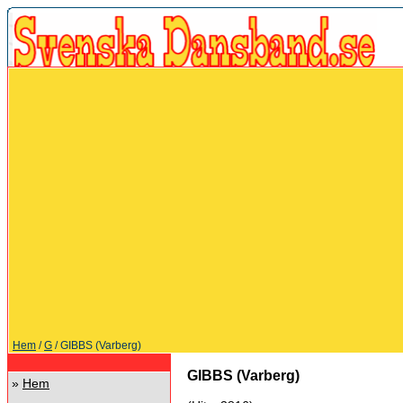
Hem
/
G
/ GIBBS (Varberg)
GIBBS (Varberg)
»
Hem