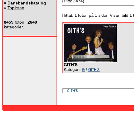
(Hits: 3474)
»
Dansbandskatalog
»
Toplistan
Hittat: 1 foton på 1 sidor. Visar: bild 1 ti
8459
foton i
2640
kategorier.
GITH'S
Kategori:
/
G
GITH'S