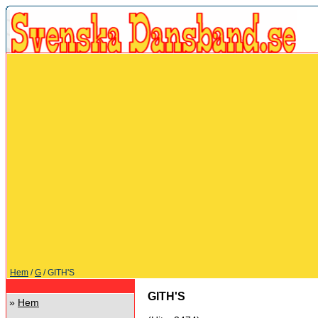
Hem
/
G
/ GITH'S
GITH'S
»
Hem