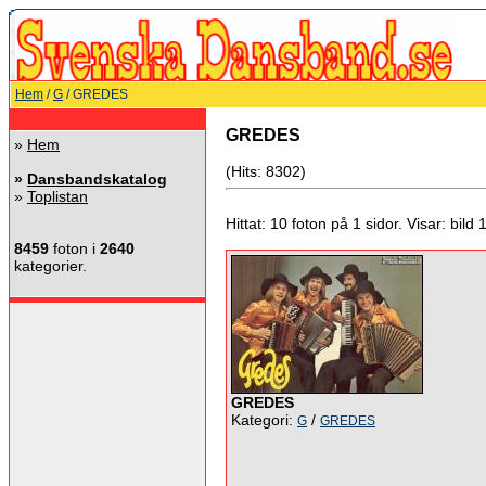
Hem
/
G
/ GREDES
GREDES
»
Hem
(Hits: 8302)
»
Dansbandskatalog
»
Toplistan
Hittat: 10 foton på 1 sidor. Visar: bild 1 
8459
foton i
2640
kategorier.
GREDES
Kategori:
/
G
GREDES