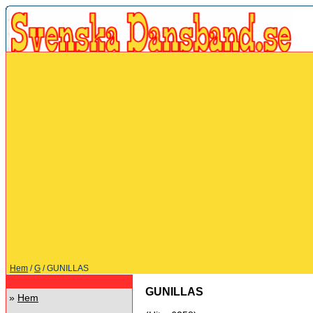
Hem
/
G
/ GUNILLAS
GUNILLAS
»
Hem