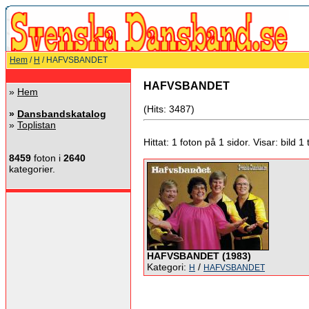
Hem
/
H
/ HAFVSBANDET
HAFVSBANDET
»
Hem
(Hits: 3487)
»
Dansbandskatalog
»
Toplistan
Hittat: 1 foton på 1 sidor. Visar: bild 1 ti
8459
foton i
2640
kategorier.
HAFVSBANDET (1983)
Kategori:
/
H
HAFVSBANDET