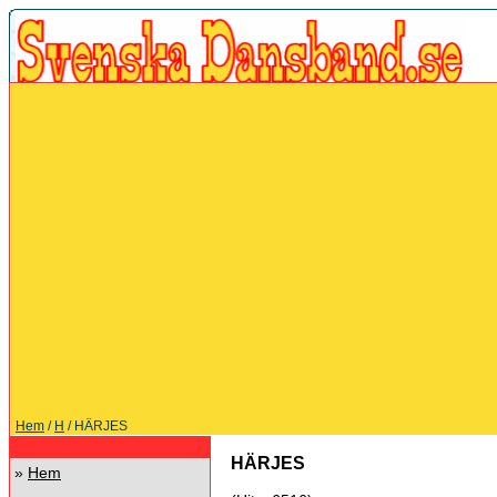
Hem
/
H
/ HÄRJES
HÄRJES
»
Hem