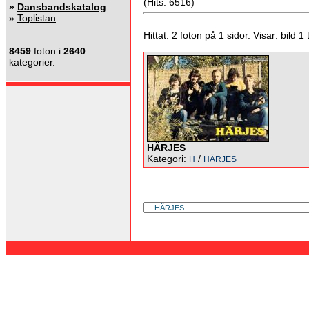
(Hits: 6516)
»
Dansbandskatalog
»
Toplistan
Hittat: 2 foton på 1 sidor. Visar: bild 1 ti
8459
foton i
2640
kategorier.
HÄRJES
Kategori:
/
H
HÄRJES