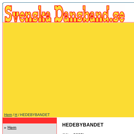
Hem
/
H
/ HEDEBYBANDET
HEDEBYBANDET
»
Hem