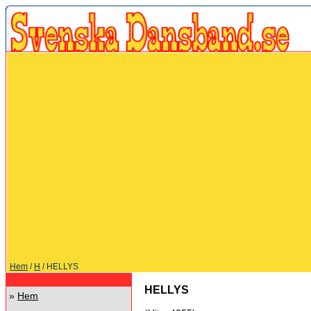
Hem
/
H
/ HELLYS
HELLYS
»
Hem