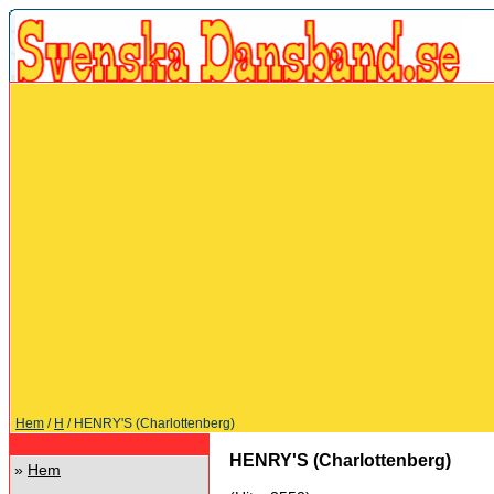
Hem
/
H
/ HENRY'S (Charlottenberg)
HENRY'S (Charlottenberg)
»
Hem