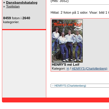
(Hits: 3552)
»
Dansbandskatalog
»
Toplistan
Hittat: 2 foton på 1 sidor. Visar: bild 1 ti
8459
foton i
2640
kategorier.
HENRY'S mé Leif
Kategori:
/
H
HENRY'S (Charlottenberg)