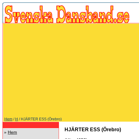
Hem
/
H
/ HJÄRTER ESS (Örebro)
HJÄRTER ESS (Örebro)
»
Hem