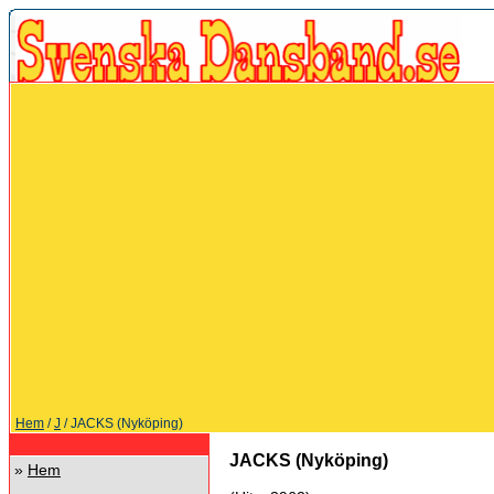
Hem
/
J
/ JACKS (Nyköping)
JACKS (Nyköping)
»
Hem