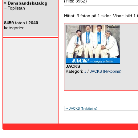
(Hits: 3962)
»
Dansbandskatalog
»
Toplistan
Hittat: 3 foton på 1 sidor. Visar: bild 1 ti
8459
foton i
2640
kategorier.
JACKS
Kategori:
/
J
JACKS (Nyköping)