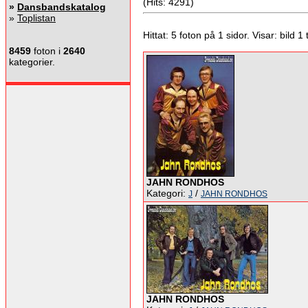
(Hits: 4291)
»
Dansbandskatalog
»
Toplistan
Hittat: 5 foton på 1 sidor. Visar: bild 1 ti
8459
foton i
2640
kategorier.
JAHN RONDHOS
Kategori:
/
J
JAHN RONDHOS
JAHN RONDHOS