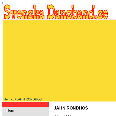
Hem
/
J
/ JAHN RONDHOS
JAHN RONDHOS
»
Hem