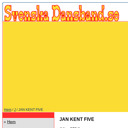
Hem
/
J
/ JAN KENT FIVE
JAN KENT FIVE
»
Hem