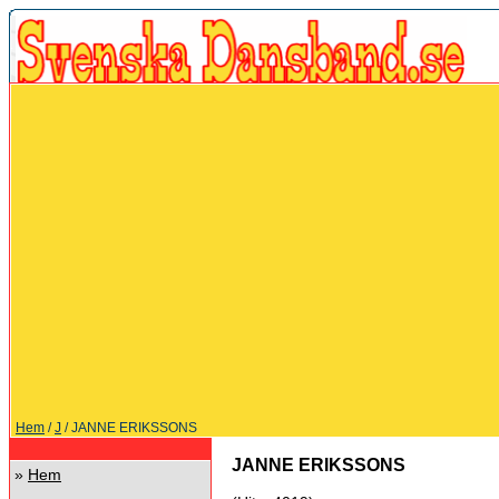
Hem
/
J
/ JANNE ERIKSSONS
JANNE ERIKSSONS
»
Hem