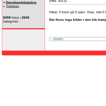
(Hits: 3013)
»
Dansbandskatalog
»
Toplistan
Hittat: 0 foton på 0 sidor. Visar: bild 0 ti
8459
foton i
2640
Det finns inga bilder i den här kate
kategorier.