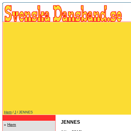
Hem
/
J
/ JENNES
JENNES
»
Hem