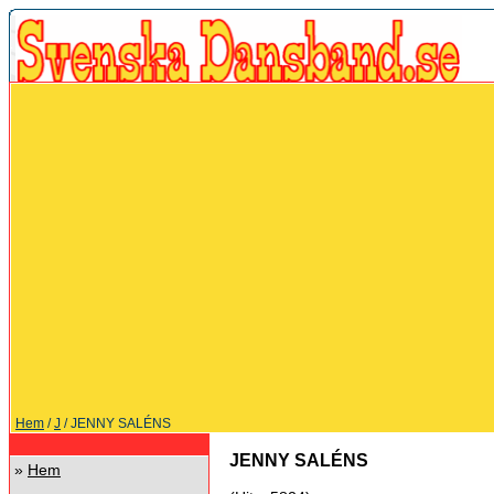
Hem
/
J
/ JENNY SALÉNS
JENNY SALÉNS
»
Hem