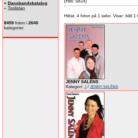
(Hits: 5824)
»
Dansbandskatalog
»
Toplistan
Hittat: 4 foton på 1 sidor. Visar: bild 1 ti
8459
foton i
2640
kategorier.
JENNY SALÉNS
Kategori:
/
J
JENNY SALÉNS