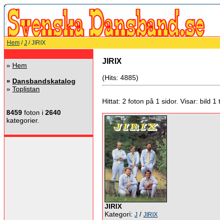
Hem
/
J
/ JIRIX
JIRIX
»
Hem
(Hits: 4885)
»
Dansbandskatalog
»
Toplistan
Hittat: 2 foton på 1 sidor. Visar: bild 1 ti
8459
foton i
2640
kategorier.
JIRIX
Kategori:
/
J
JIRIX