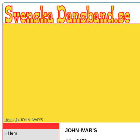
Hem
/
J
/ JOHN-IVAR'S
JOHN-IVAR'S
»
Hem