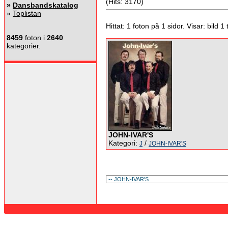
(Hits: 3170)
»
Dansbandskatalog
»
Toplistan
Hittat: 1 foton på 1 sidor. Visar: bild 1 ti
8459
foton i
2640
kategorier.
JOHN-IVAR'S
Kategori:
/
J
JOHN-IVAR'S