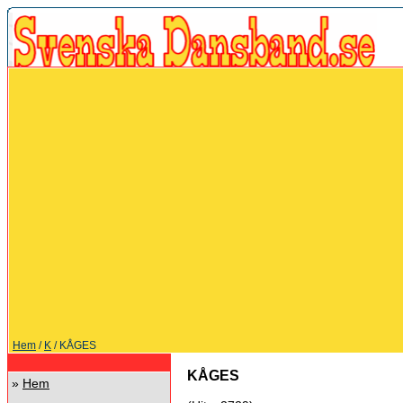
Hem
/
K
/ KÅGES
KÅGES
»
Hem