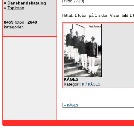
(Hits: 2729)
»
Dansbandskatalog
»
Toplistan
Hittat: 1 foton på 1 sidor. Visar: bild 1 ti
8459
foton i
2640
kategorier.
KÅGES
Kategori:
/
K
KÅGES