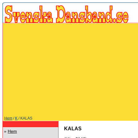
Hem
/
K
/ KALAS
KALAS
»
Hem