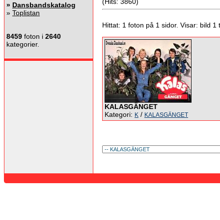
(Hits: 3860)
»
Dansbandskatalog
»
Toplistan
Hittat: 1 foton på 1 sidor. Visar: bild 1 ti
8459
foton i
2640
kategorier.
KALASGÄNGET
Kategori:
/
K
KALASGÄNGET