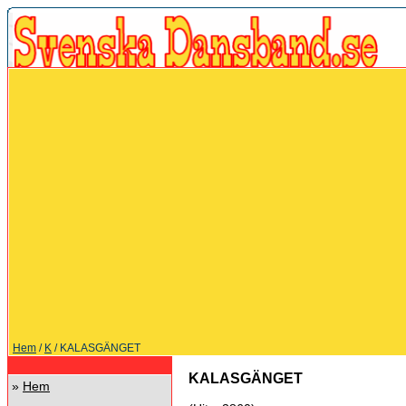
Hem
/
K
/ KALASGÄNGET
KALASGÄNGET
»
Hem