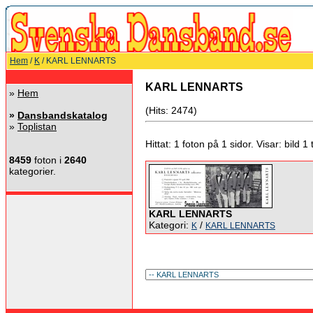
Hem
/
K
/ KARL LENNARTS
KARL LENNARTS
»
Hem
(Hits: 2474)
»
Dansbandskatalog
»
Toplistan
Hittat: 1 foton på 1 sidor. Visar: bild 1 ti
8459
foton i
2640
kategorier.
KARL LENNARTS
Kategori:
/
K
KARL LENNARTS