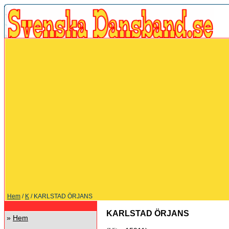
Hem
/
K
/ KARLSTAD ÖRJANS
KARLSTAD ÖRJANS
»
Hem