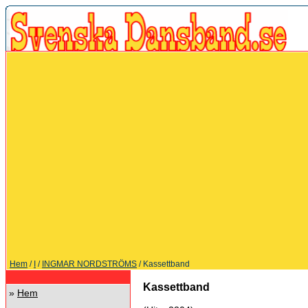
Hem
/
I
/
INGMAR NORDSTRÖMS
/ Kassettband
Kassettband
»
Hem