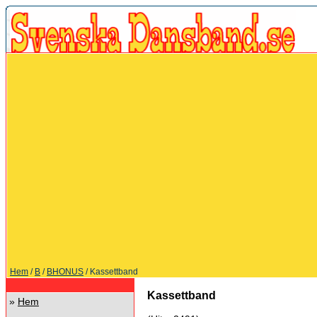
Hem
/
B
/
BHONUS
/ Kassettband
Kassettband
»
Hem