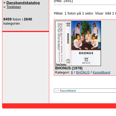
(Hits: 2491)
»
Dansbandskatalog
»
Toplistan
Hittat: 1 foton på 1 sidor. Visar: bild 1 ti
8459
foton i
2640
kategorier.
BHONUS (1978)
Kategori:
/
/
B
BHONUS
Kassettband