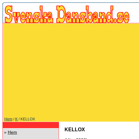
Hem
/
K
/ KELLOX
KELLOX
»
Hem