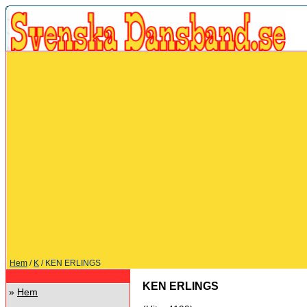
Hem
/
K
/ KEN ERLINGS
KEN ERLINGS
»
Hem