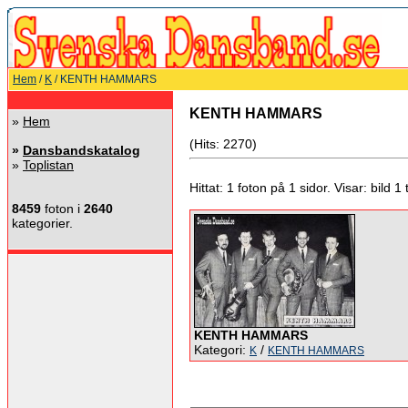
Hem
/
K
/ KENTH HAMMARS
KENTH HAMMARS
»
Hem
(Hits: 2270)
»
Dansbandskatalog
»
Toplistan
Hittat: 1 foton på 1 sidor. Visar: bild 1 ti
8459
foton i
2640
kategorier.
KENTH HAMMARS
Kategori:
/
K
KENTH HAMMARS