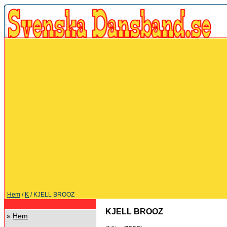
Hem
/
K
/ KJELL BROOZ
KJELL BROOZ
»
Hem