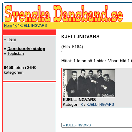
Hem
/
K
/ KJELL-INGVARS
KJELL-INGVARS
»
Hem
(Hits: 5184)
»
Dansbandskatalog
»
Toplistan
Hittat: 1 foton på 1 sidor. Visar: bild 1 ti
8459
foton i
2640
kategorier.
KJELL-INGVARS
Kategori:
/
K
KJELL-INGVARS