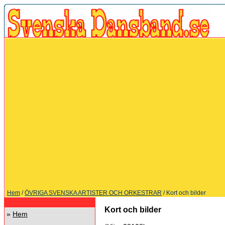
Hem
/
ÖVRIGA SVENSKA ARTISTER OCH ORKESTRAR
/ Kort och bilder
Kort och bilder
»
Hem