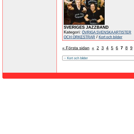
SVERIGES JAZZBAND
Kategori:
ÖVRIGA SVENSKA ARTISTER
/
OCH ORKESTRAR
Kort och bilder
« Första sidan
«
2
3
4
5
6
7
8
9