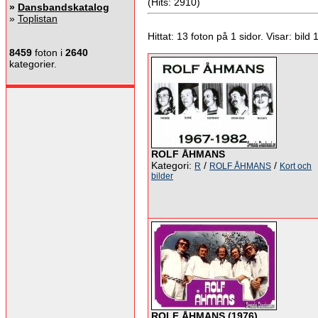
(Hits: 2910)
»
Dansbandskatalog
»
Toplistan
Hittat: 13 foton på 1 sidor. Visar: bild 1 
8459
foton i
2640
kategorier.
ROLF ÅHMANS
Kategori:
/
/
R
ROLF ÅHMANS
Kort och
bilder
ROLF ÅHMANS (1976)