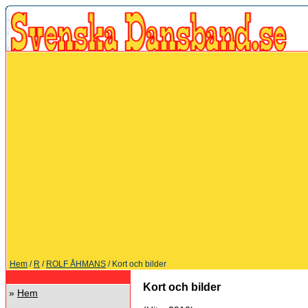
Hem
/
R
/
ROLF ÅHMANS
/ Kort och bilder
Kort och bilder
»
Hem