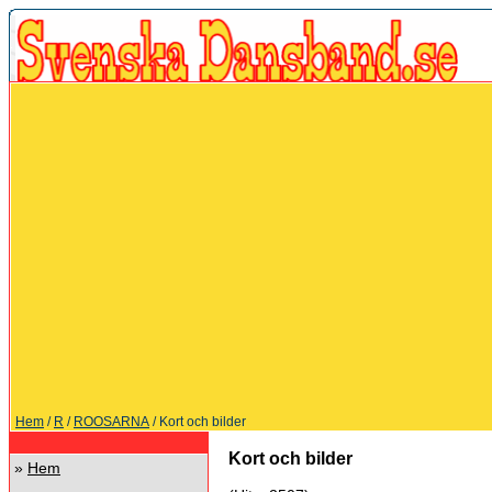
Hem
/
R
/
ROOSARNA
/ Kort och bilder
Kort och bilder
»
Hem