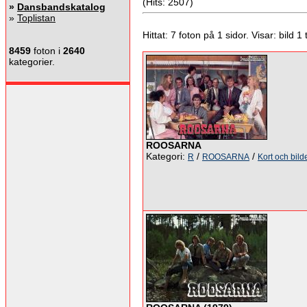
(Hits: 2507)
»
Dansbandskatalog
»
Toplistan
Hittat: 7 foton på 1 sidor. Visar: bild 1 ti
8459
foton i
2640
kategorier.
ROOSARNA
Kategori:
/
/
R
ROOSARNA
Kort och bild