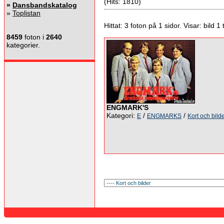
(Hits: 1810)
»
Dansbandskatalog
»
Toplistan
Hittat: 3 foton på 1 sidor. Visar: bild 1 ti
8459
foton i
2640
kategorier.
ENGMARK'S
Kategori:
/
/
E
ENGMARKS
Kort och bild