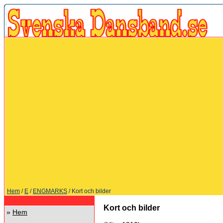
Hem
/
E
/
ENGMARKS
/ Kort och bilder
Kort och bilder
»
Hem