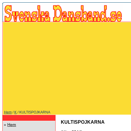
Hem
/
K
/ KULTISPOJKARNA
KULTISPOJKARNA
»
Hem