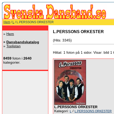
Hem
/
L
/ L.PERSSONS ORKESTER
L.PERSSONS ORKESTER
»
Hem
(Hits: 3345)
»
Dansbandskatalog
»
Toplistan
Hittat: 1 foton på 1 sidor. Visar: bild 1 ti
8459
foton i
2640
kategorier.
L.PERSSONS ORKESTER
Kategori:
/
L
L.PERSSONS ORKESTER