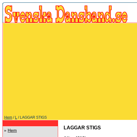
Hem
/
L
/ LAGGAR STIGS
LAGGAR STIGS
»
Hem