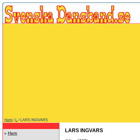
Hem
/
L
/ LARS INGVARS
LARS INGVARS
»
Hem