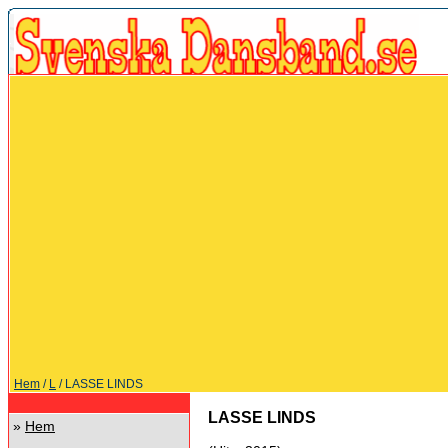
Hem
/
L
/ LASSE LINDS
LASSE LINDS
»
Hem