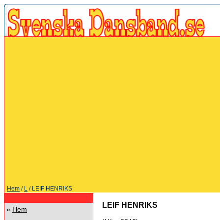
Hem
/
L
/ LEIF HENRIKS
LEIF HENRIKS
»
Hem