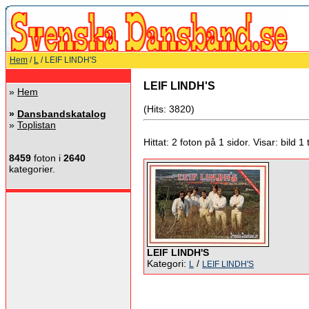
Hem
/
L
/ LEIF LINDH'S
LEIF LINDH'S
»
Hem
(Hits: 3820)
»
Dansbandskatalog
»
Toplistan
Hittat: 2 foton på 1 sidor. Visar: bild 1 ti
8459
foton i
2640
kategorier.
LEIF LINDH'S
Kategori:
/
L
LEIF LINDH'S