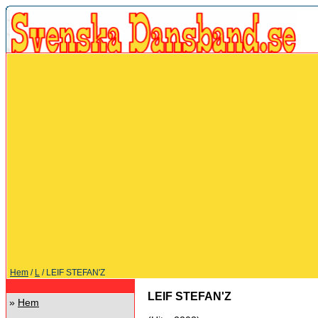
Hem
/
L
/ LEIF STEFAN'Z
LEIF STEFAN'Z
»
Hem