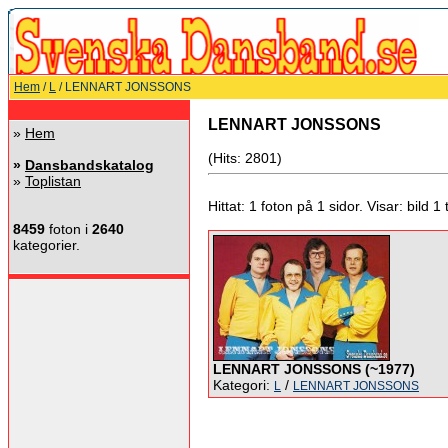
Hem
/
L
/ LENNART JONSSONS
LENNART JONSSONS
»
Hem
(Hits: 2801)
»
Dansbandskatalog
»
Toplistan
Hittat: 1 foton på 1 sidor. Visar: bild 1 ti
8459
foton i
2640
kategorier.
LENNART JONSSONS (~1977)
Kategori:
/
L
LENNART JONSSONS