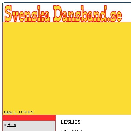
Hem
/
L
/ LESLIES
LESLIES
»
Hem