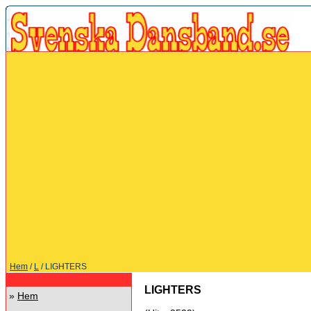
Hem
/
L
/ LIGHTERS
LIGHTERS
»
Hem