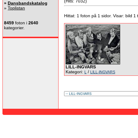
(Hits: 7032)
»
Dansbandskatalog
»
Toplistan
Hittat: 1 foton på 1 sidor. Visar: bild 1 ti
8459
foton i
2640
kategorier.
LILL-INGVARS
Kategori:
/
L
LILL-INGVARS