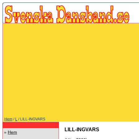
Hem
/
L
/ LILL-INGVARS
LILL-INGVARS
»
Hem